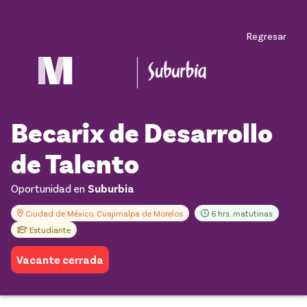
Regresar
Becarix de Desarrollo
de Talento
Oportunidad en
Suburbia
Ciudad de México, Cuajimalpa de Morelos
6 hrs. matutinas
Estudiante
Vacante cerrada