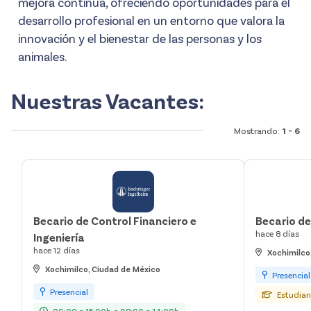
mejora continua, ofreciendo oportunidades para el
desarrollo profesional en un entorno que valora la
innovación y el bienestar de las personas y los
animales.
Nuestras Vacantes:
Mostrando:
1 - 6
Becario de Control Financiero e
Becario d
hace 8 días
Ingeniería
hace 12 días
Xochimilco
Xochimilco, Ciudad de México
Presencial
Presencial
Estudian
09:00 a 15:00h o 08:00 a 14:00h