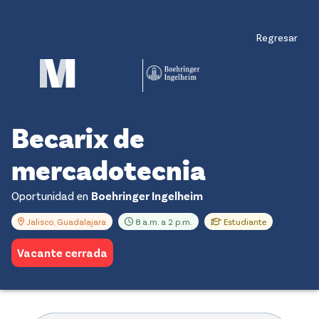
Regresar
Becarix de
mercadotecnia
Oportunidad en
Boehringer Ingelheim
Jalisco, Guadalajara
8 a.m. a 2 p.m.
Estudiante
Vacante cerrada